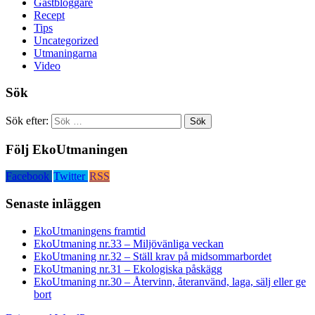
Gästbloggare
Recept
Tips
Uncategorized
Utmaningarna
Video
Sök
Sök efter:
Följ EkoUtmaningen
Facebook
Twitter
RSS
Senaste inläggen
EkoUtmaningens framtid
EkoUtmaning nr.33 – Miljövänliga veckan
EkoUtmaning nr.32 – Ställ krav på midsommarbordet
EkoUtmaning nr.31 – Ekologiska påskägg
EkoUtmaning nr.30 – Återvinn, återanvänd, laga, sälj eller ge
bort