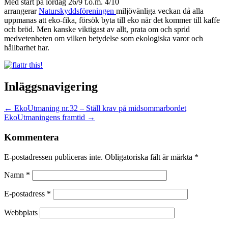
Med start på lördag 26/9 t.o.m. 4/10
arrangerar
Naturskyddsföreningen
miljövänliga veckan då alla
uppmanas att eko-fika, försök byta till eko när det kommer till kaffe
och bröd. Men kanske viktigast av allt, prata om och sprid
medvetenheten om vilken betydelse som ekologiska varor och
hållbarhet har.
Inläggsnavigering
←
EkoUtmaning nr.32 – Ställ krav på midsommarbordet
EkoUtmaningens framtid
→
Kommentera
E-postadressen publiceras inte. Obligatoriska fält är märkta
*
Namn
*
E-postadress
*
Webbplats