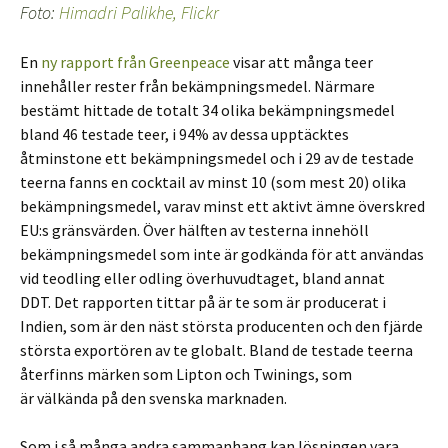
Foto:
Himadri Palikhe, Flickr
En
ny rapport från Greenpeace
visar att många teer
innehåller rester från bekämpningsmedel. Närmare
bestämt hittade de totalt 34 olika bekämpningsmedel
bland 46 testade teer, i 94% av dessa upptäcktes
åtminstone ett bekämpningsmedel och i 29 av de testade
teerna fanns en cocktail av minst 10 (som mest 20) olika
bekämpningsmedel, varav minst ett aktivt ämne överskred
EU:s gränsvärden. Över hälften av testerna innehöll
bekämpningsmedel som inte är godkända för att användas
vid teodling eller odling överhuvudtaget, bland annat
DDT. Det rapporten tittar på är te som är producerat i
Indien, som är den näst största producenten och den fjärde
största exportören av te globalt. Bland de testade teerna
återfinns märken som Lipton och Twinings, som
är välkända på den svenska marknaden.
Som i så många andra sammanhang kan lösningen vara