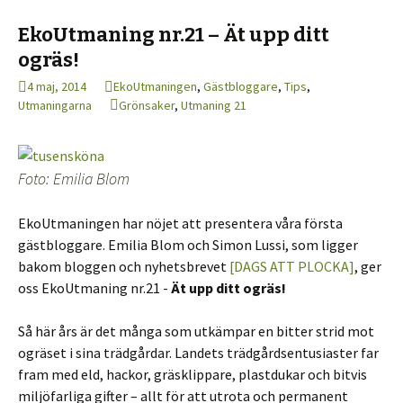
EkoUtmaning nr.21 – Ät upp ditt
ogräs!
4 maj, 2014
EkoUtmaningen
,
Gästbloggare
,
Tips
,
Utmaningarna
Grönsaker
,
Utmaning 21
Foto: Emilia Blom
EkoUtmaningen har nöjet att presentera våra första
gästbloggare. Emilia Blom och Simon Lussi, som ligger
bakom bloggen och nyhetsbrevet
[DAGS ATT PLOCKA]
, ger
oss EkoUtmaning nr.21 -
Ät upp ditt ogräs!
Så här års är det många som utkämpar en bitter strid mot
ogräset i sina trädgårdar. Landets trädgårdsentusiaster far
fram med eld, hackor, gräsklippare, plastdukar och bitvis
miljöfarliga gifter – allt för att utrota och permanent