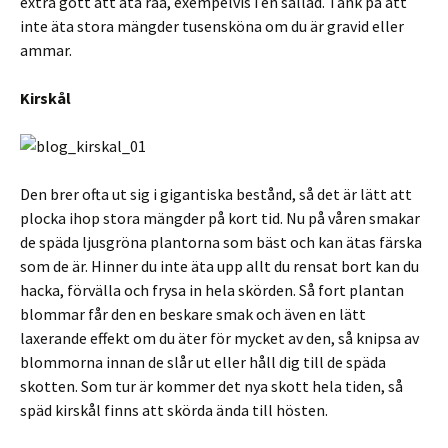
extra gott att äta råa, exempelvis i en sallad. Tänk på att
inte äta stora mängder tusensköna om du är gravid eller
ammar.
Kirskål
Den brer ofta ut sig i gigantiska bestånd, så det är lätt att
plocka ihop stora mängder på kort tid. Nu på våren smakar
de späda ljusgröna plantorna som bäst och kan ätas färska
som de är. Hinner du inte äta upp allt du rensat bort kan du
hacka, förvälla och frysa in hela skörden. Så fort plantan
blommar får den en beskare smak och även en lätt
laxerande effekt om du äter för mycket av den, så knipsa av
blommorna innan de slår ut eller håll dig till de späda
skotten. Som tur är kommer det nya skott hela tiden, så
späd kirskål finns att skörda ända till hösten.