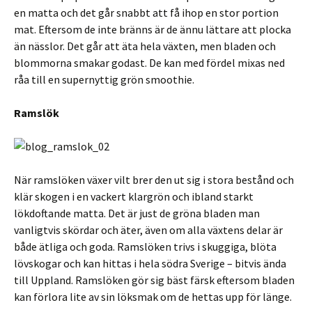
en matta och det går snabbt att få ihop en stor portion
mat. Eftersom de inte bränns är de ännu lättare att plocka
än nässlor. Det går att äta hela växten, men bladen och
blommorna smakar godast. De kan med fördel mixas ned
råa till en supernyttig grön smoothie.
Ramslök
När ramslöken växer vilt brer den ut sig i stora bestånd och
klär skogen i en vackert klargrön och ibland starkt
lökdoftande matta. Det är just de gröna bladen man
vanligtvis skördar och äter, även om alla växtens delar är
både ätliga och goda. Ramslöken trivs i skuggiga, blöta
lövskogar och kan hittas i hela södra Sverige – bitvis ända
till Uppland. Ramslöken gör sig bäst färsk eftersom bladen
kan förlora lite av sin löksmak om de hettas upp för länge.