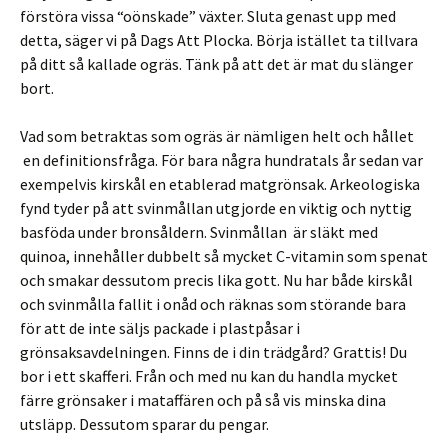
förstöra vissa “oönskade” växter. Sluta genast upp med
detta, säger vi på Dags Att Plocka. Börja istället ta tillvara
på ditt så kallade ogräs. Tänk på att det är mat du slänger
bort.
Vad som betraktas som ogräs är nämligen helt och hållet
en definitionsfråga. För bara några hundratals år sedan var
exempelvis kirskål en etablerad matgrönsak. Arkeologiska
fynd tyder på att svinmållan utgjorde en viktig och nyttig
basföda under bronsåldern. Svinmållan är släkt med
quinoa, innehåller dubbelt så mycket C-vitamin som spenat
och smakar dessutom precis lika gott. Nu har både kirskål
och svinmålla fallit i onåd och räknas som störande bara
för att de inte säljs packade i plastpåsar i
grönsaksavdelningen. Finns de i din trädgård? Grattis! Du
bor i ett skafferi. Från och med nu kan du handla mycket
färre grönsaker i mataffären och på så vis minska dina
utsläpp. Dessutom sparar du pengar.