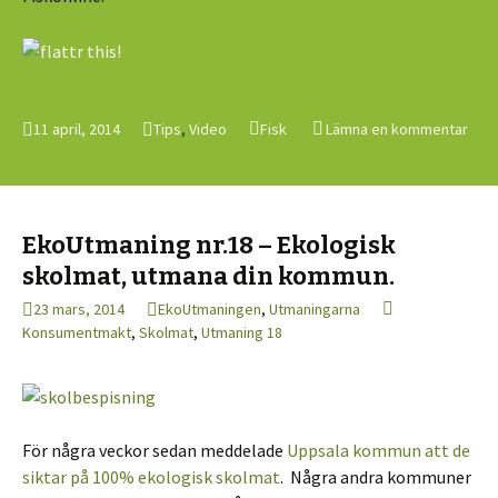
11 april, 2014
Tips
,
Video
Fisk
Lämna en kommentar
EkoUtmaning nr.18 – Ekologisk
skolmat, utmana din kommun.
23 mars, 2014
EkoUtmaningen
,
Utmaningarna
Konsumentmakt
,
Skolmat
,
Utmaning 18
För några veckor sedan meddelade
Uppsala kommun att de
siktar på 100% ekologisk skolmat
. Några andra kommuner