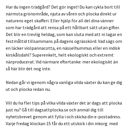
Har du ingen trädgård? Det gör inget! Du kan cykla bort till
närmsta grönområde, njuta av våren och plocka direkt ur
naturens eget skafferi. Eller hjälp för all del dina vänner
som har trädgård att rensa på ett hållbart sätt utan gifter.
Det blir en trevlig heldag, som kan sluta med att ni lagar en
festmåltid tillsammans på dagens ogrässkörd. Vad sägs om
en läcker violpannacotta, en nässelhummus eller en indisk
kirskålsdahl? Superenkelt, helt ekologiskt och extremt
närproducerat. Vid närmare eftertanke: mer ekologiskt än
så här blir det nog inte.
Nedan går vi igenom några vanliga vilda växter du kan ge dig
ut och plocka redan nu.
Vill du ha fler tips på vilka vilda växter det är dags att plocka
just nu? Gå till dagsattplocka.se och anmäl dig till
nyhetsbrevet genom att fylla i och skicka din e-postadress.
Varje fredag klockan 15 får du ett utskick i din inkorg med