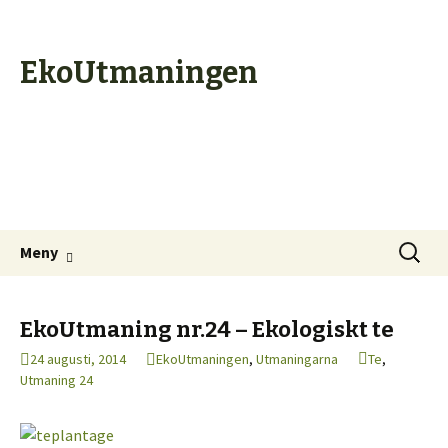
EkoUtmaningen
Hoppa till innehåll
Sök
Meny
efter:
EkoUtmaning nr.24 – Ekologiskt te
24 augusti, 2014
EkoUtmaningen
,
Utmaningarna
Te
,
Utmaning 24