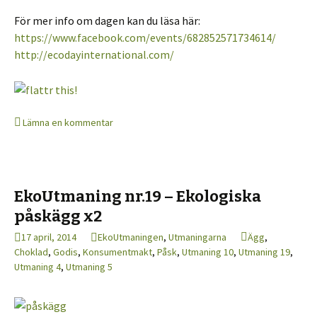
För mer info om dagen kan du läsa här:
https://www.facebook.com/events/682852571734614/
http://ecodayinternational.com/
Lämna en kommentar
EkoUtmaning nr.19 – Ekologiska
påskägg x2
17 april, 2014
EkoUtmaningen
,
Utmaningarna
Ägg
,
Choklad
,
Godis
,
Konsumentmakt
,
Påsk
,
Utmaning 10
,
Utmaning 19
,
Utmaning 4
,
Utmaning 5