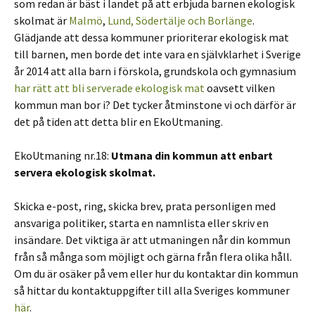
som redan är bäst i landet på att erbjuda barnen ekologisk
skolmat är
Malmö
,
Lund, Södertälje och Borlänge
.
Glädjande att dessa kommuner prioriterar ekologisk mat
till barnen, men borde det inte vara en självklarhet i Sverige
år 2014 att alla barn i förskola, grundskola och gymnasium
har rätt att bli serverade ekologisk mat
oavsett vilken
kommun man bor i? Det tycker åtminstone vi och därför är
det på tiden att detta blir en EkoUtmaning.
EkoUtmaning nr.18:
Utmana din kommun att enbart
servera ekologisk skolmat.
Skicka e-post, ring, skicka brev, prata personligen med
ansvariga politiker, starta en namnlista eller skriv en
insändare. Det viktiga är att utmaningen når din kommun
från så många som möjligt och gärna från flera olika håll.
Om du är osäker på vem eller hur du kontaktar din kommun
så hittar du kontaktuppgifter till alla Sveriges kommuner
här
.